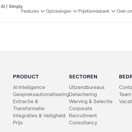
AI | Simply
Features
Oplossingen
Prijs
Kennisbank
Over o
PRODUCT
SECTOREN
BEDR
AI Intelligence
Uitzendbureaus
Cont
Gespreksautomatisering
Detachering
Team
Extractie &
Werving & Selectie
Vacat
Transformatie
Corporate
Integraties & Veiligheid
Recruitment
Prijs
Consultancy