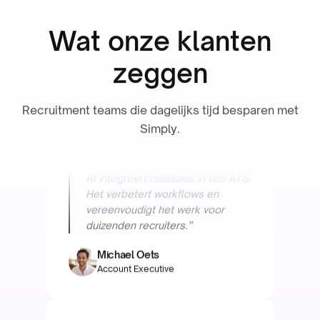
Wat onze klanten
zeggen
“Werken met Simply is top. Hun
Recruitment teams die dagelijks tijd besparen met
AI integreert naadloos in ons ATS.
Het verbetert workflows en
Simply.
vereenvoudigt het werk voor
duizenden recruiters.”
Michael Oets
Account Executive
Focus Engineering
“Werken met Simply bespaart
ons team tijd en heeft onze