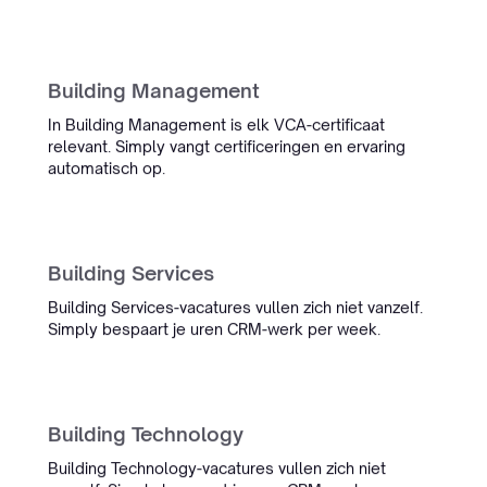
“De gespreksadmin tooling van
Simply is nu echt onderdeel van
onze dagelijkse workflow. We zijn
Building Management
veel minder tijd kwijt aan
administratie, en het team denkt
In Building Management is elk VCA-certificaat
altijd snel mee als er iets speelt.”
relevant. Simply vangt certificeringen en ervaring
automatisch op.
Sietse Bergstra
Managing Partner IT Regie
Management
Building Services
Building Services-vacatures vullen zich niet vanzelf.
Simply bespaart je uren CRM-werk per week.
“Simply heeft gezorgd voor de
Building Technology
meest consistente administrate
ooit.”
Building Technology-vacatures vullen zich niet