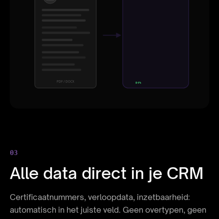
Jan de Vries
Functie
Senior Developer
Ervaring
8 jaar
Skills
React, Node, AWS
Opleiding
MSc Computer Science
PDF / DOCX
94%
03
Alle data direct in je CRM
Certificaatnummers, verloopdata, inzetbaarheid:
automatisch in het juiste veld. Geen overtypen, geen