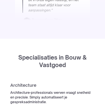
COO
Oceanwide
“We hadden alles al geprobeerd
voor onze complexe maritieme
CV's. Intern stond er zelfs een
doos wijn op dat het niet ging
Specialisaties in Bouw &
lukken. Simply bewees het
tegendeel.”
Vastgoed
Oceanwide
Maritieme Recruitment
Architecture
Architecture-professionals werven vraagt snelheid
InterExcellent
en precisie. Simply automatiseert je
gespreksadministratie.