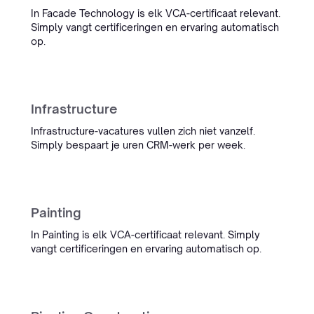
In Facade Technology is elk VCA-certificaat relevant.
“Werken met Simply bespaart
Simply vangt certificeringen en ervaring automatisch
ons team tijd en heeft onze
op.
nauwkeurigheid flink verbeterd.
We zijn erg blij en benieuwd naar
wat er nog meer komt.”
Derk van Eggelen
Infrastructure
Data & Marketing Consultant
Infrastructure-vacatures vullen zich niet vanzelf.
Simply bespaart je uren CRM-werk per week.
Helder Maritiem
Painting
“Van het eerste contact tot het
eindresultaat: alles werd snel en
In Painting is elk VCA-certificaat relevant. Simply
netjes opgepakt. Onze kandidaat-
vangt certificeringen en ervaring automatisch op.
CV's zien er nu echt professioneel
uit in onze eigen huisstijl, en het
team staat altijd klaar voor
aanpassingen.”