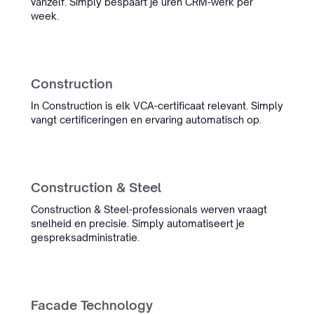
vanzelf. Simply bespaart je uren CRM-werk per
Ronald Hulsbergen Henning
week.
Operational Excellence & PMO
Construction
In Construction is elk VCA-certificaat relevant. Simply
vangt certificeringen en ervaring automatisch op.
“Werken met Simply is top. Hun
AI integreert naadloos in ons ATS.
Het verbetert workflows en
vereenvoudigt het werk voor
Construction & Steel
duizenden recruiters.”
Construction & Steel-professionals werven vraagt
Michael Oets
snelheid en precisie. Simply automatiseert je
Account Executive
gespreksadministratie.
Focus Engineering
Facade Technology