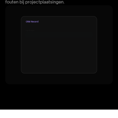
fouten bij projectplaatsingen.
CRM Record
Kandidaat
Sarah Bakker
Status
Geïnteresseerd
Salarisrange
€55k - €65k
Beschikbaarheid
1 maand opzegtermijn