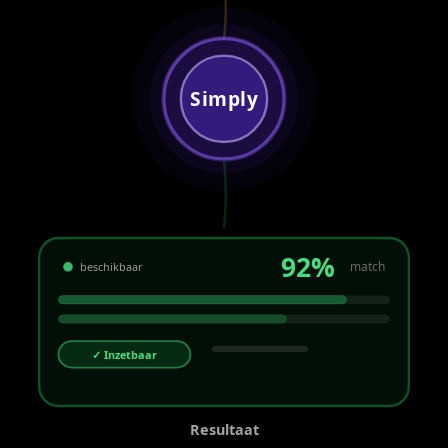
Simply
92%
match
beschikbaar
✓ Inzetbaar
Resultaat