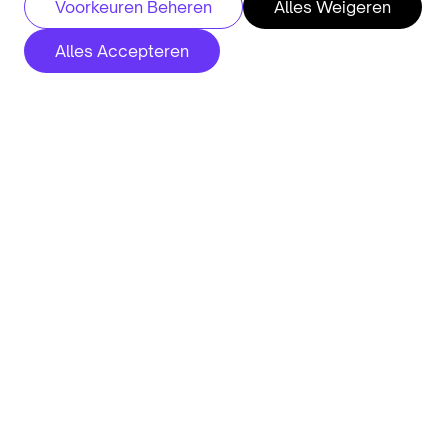
Voorkeuren Beheren
Alles Weigeren
admin
Alles Accepteren
Elk bouwgesprek opgenomen, gestructureerd
en in je CRM. Jouw recruiters plaatsen
vakmensen, niet typen notities.
Vraag Demo aan