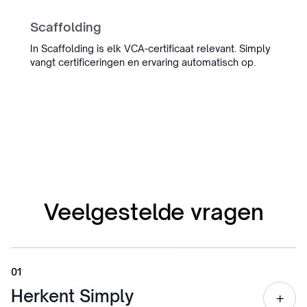
InterExcellent
Scaffolding
“De gespreksadmin tooling van
In Scaffolding is elk VCA-certificaat relevant. Simply
Simply is nu echt onderdeel van
vangt certificeringen en ervaring automatisch op.
onze dagelijkse workflow. We zijn
veel minder tijd kwijt aan
administratie, en het team denkt
altijd snel mee als er iets speelt.”
Sietse Bergstra
Managing Partner IT Regie
Management
Veelgestelde vragen
01
Herkent Simply
+