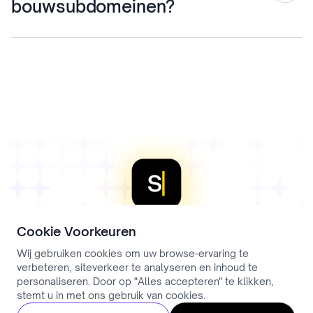
bouwsubdomeinen?
Systeem niet in de lijst? We bouwen koppelingen
binnen weken.
Ja. Van nieuwbouw en renovatie tot installatietechniek,
steigerbouw, infrastructuur en vastgoedbeheer.
Dynamische samenvattingen passen zich aan per
gesprekstype, zodat een betonconstructeur-intake
anders wordt samengevat dan een evaluatie van een
vastgoedmanager.
Cookie Voorkeuren
Wij gebruiken cookies om uw browse-ervaring te
Stop met plaatsingen
verbeteren, siteverkeer te analyseren en inhoud te
personaliseren. Door op "Alles accepteren" te klikken,
stemt u in met ons gebruik van cookies.
verliezen aan trage