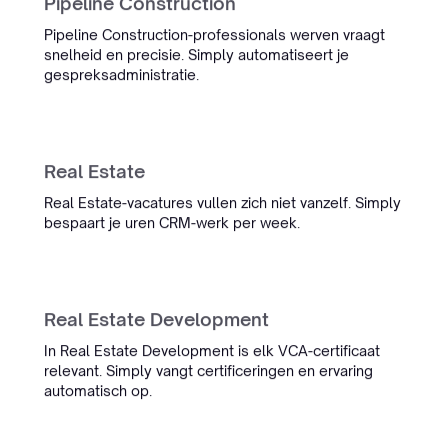
Pipeline Construction
Pipeline Construction-professionals werven vraagt
Raymond van Otten
snelheid en precisie. Simply automatiseert je
COO
gespreksadministratie.
Oceanwide
Real Estate
“We hadden alles al geprobeerd
Real Estate-vacatures vullen zich niet vanzelf. Simply
voor onze complexe maritieme
bespaart je uren CRM-werk per week.
CV's. Intern stond er zelfs een
doos wijn op dat het niet ging
lukken. Simply bewees het
tegendeel.”
Real Estate Development
Oceanwide
In Real Estate Development is elk VCA-certificaat
Maritieme Recruitment
relevant. Simply vangt certificeringen en ervaring
automatisch op.