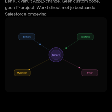
Eén klik vanuit AppExchange. Geen custom code,
geen IT-project. Werkt direct met je bestaande
Salesforce-omgeving.
Bullhorn
Salesforce
Simply
Mysolution
Byner