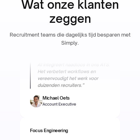
Wat onze klanten
zeggen
“Werken met Simply is top. Hun
Recruitment teams die dagelijks tijd besparen met
AI integreert naadloos in ons ATS.
Simply.
Het verbetert workflows en
vereenvoudigt het werk voor
duizenden recruiters.”
Michael Oets
Account Executive
Focus Engineering
“Werken met Simply bespaart
ons team tijd en heeft onze
nauwkeurigheid flink verbeterd.