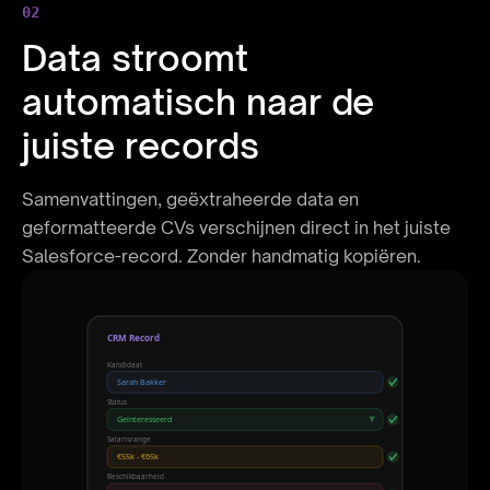
02
Data stroomt
automatisch naar de
juiste records
Samenvattingen, geëxtraheerde data en
geformatteerde CVs verschijnen direct in het juiste
Salesforce-record. Zonder handmatig kopiëren.
CRM Record
Kandidaat
Sarah Bakker
Status
Geïnteresseerd
Salarisrange
€55k - €65k
Beschikbaarheid