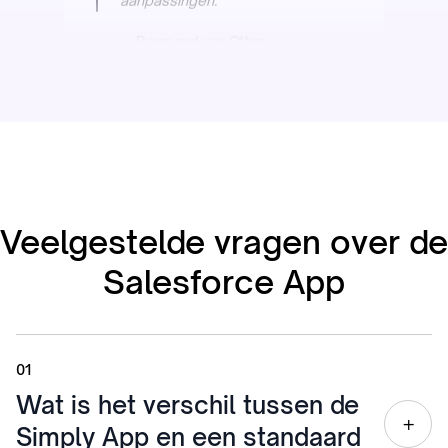
Oceanwide
“We hadden alles al geprobeerd
voor onze complexe maritieme
CV's. Intern stond er zelfs een
doos wijn op dat het niet ging
lukken. Simply bewees het
Veelgestelde vragen over de
tegendeel.”
Salesforce App
Oceanwide
Maritieme Recruitment
01
InterExcellent
Wat is het verschil tussen de
+
Simply App en een standaard
“De gespreksadmin tooling van