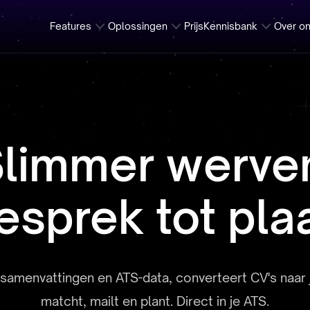
Features
Oplossingen
Prijs
Kennisbank
Over o
limmer werve
esprek tot plaa
amenvattingen en ATS-data, converteert CV's naar je
matcht, mailt en plant. Direct in je ATS.