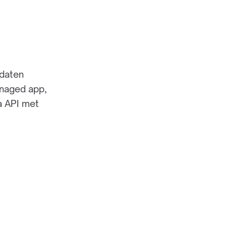
idaten
naged app,
a API met