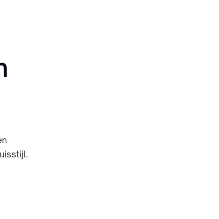
n
en
sstijl.