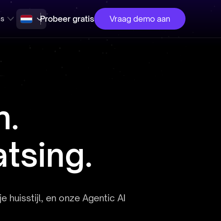
Probeer gratis
Vraag demo aan
ns
n.
tsing.
 huisstijl, en onze Agentic AI