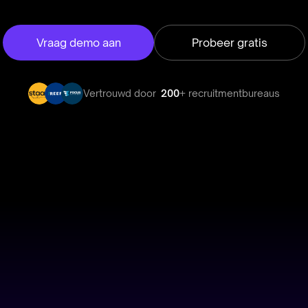
Vraag demo aan
Probeer gratis
Vertrouwd door
200
+ recruitmentbureaus