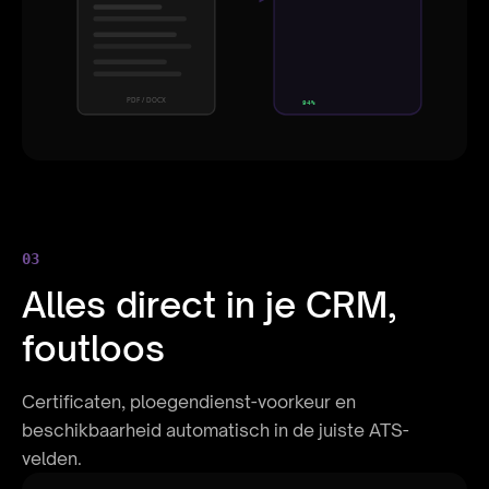
Skills
React, Node, AWS
Opleiding
MSc Computer Science
PDF / DOCX
94%
03
Alles direct in je CRM,
foutloos
Certificaten, ploegendienst-voorkeur en
beschikbaarheid automatisch in de juiste ATS-
velden.