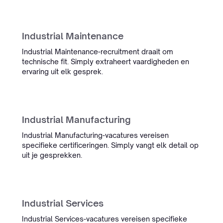
Industrial Maintenance
Industrial Maintenance-recruitment draait om
technische fit. Simply extraheert vaardigheden en
“Werken met Simply is top. Hun
ervaring uit elk gesprek.
AI integreert naadloos in ons ATS.
Het verbetert workflows en
vereenvoudigt het werk voor
duizenden recruiters.”
Industrial Manufacturing
Michael Oets
Industrial Manufacturing-vacatures vereisen
Account Executive
specifieke certificeringen. Simply vangt elk detail op
uit je gesprekken.
Focus Engineering
Industrial Services
“Werken met Simply bespaart
Industrial Services-vacatures vereisen specifieke
ons team tijd en heeft onze