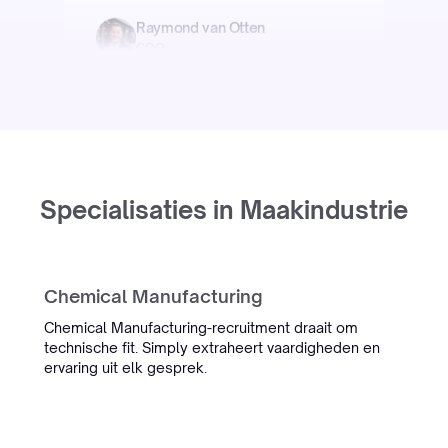
Oceanwide
“We hadden alles al geprobeerd
voor onze complexe maritieme
CV's. Intern stond er zelfs een
doos wijn op dat het niet ging
lukken. Simply bewees het
Specialisaties in Maakindustrie
tegendeel.”
Oceanwide
Maritieme Recruitment
Chemical Manufacturing
Chemical Manufacturing-recruitment draait om
technische fit. Simply extraheert vaardigheden en
InterExcellent
ervaring uit elk gesprek.
“De gespreksadmin tooling van
Simply is nu echt onderdeel van