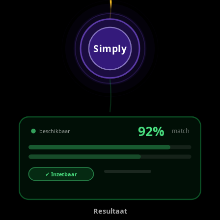
Simply
92%
match
beschikbaar
✓ Inzetbaar
Resultaat