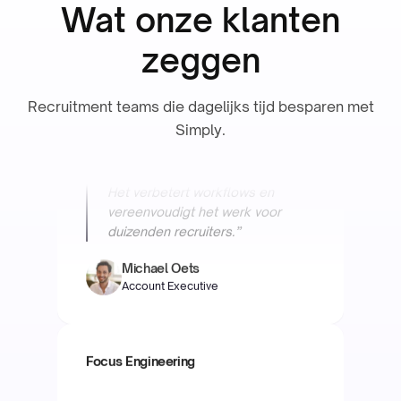
Wat onze klanten
zeggen
“Werken met Simply is top. Hun
AI integreert naadloos in ons ATS.
Recruitment teams die dagelijks tijd besparen met
Het verbetert workflows en
Simply.
vereenvoudigt het werk voor
duizenden recruiters.”
Michael Oets
Account Executive
Focus Engineering
“Werken met Simply bespaart
ons team tijd en heeft onze
nauwkeurigheid flink verbeterd.
We zijn erg blij en benieuwd naar