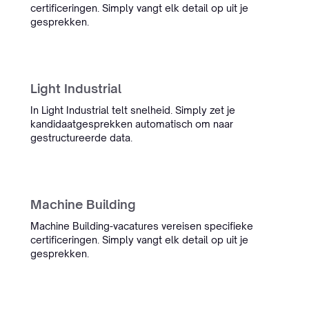
certificeringen. Simply vangt elk detail op uit je
nauwkeurigheid flink verbeterd.
gesprekken.
We zijn erg blij en benieuwd naar
wat er nog meer komt.”
Derk van Eggelen
Data & Marketing Consultant
Light Industrial
In Light Industrial telt snelheid. Simply zet je
kandidaatgesprekken automatisch om naar
gestructureerde data.
Helder Maritiem
“Van het eerste contact tot het
eindresultaat: alles werd snel en
Machine Building
netjes opgepakt. Onze kandidaat-
Machine Building-vacatures vereisen specifieke
CV's zien er nu echt professioneel
certificeringen. Simply vangt elk detail op uit je
uit in onze eigen huisstijl, en het
gesprekken.
team staat altijd klaar voor
aanpassingen.”
Raymond van Otten