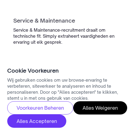
Service & Maintenance
Service & Maintenance-recruitment draait om
technische fit. Simply extraheert vaardigheden en
ervaring uit elk gesprek.
Cookie Voorkeuren
Skilled Trades
Wij gebruiken cookies om uw browse-ervaring te
Skilled Trades-recruitment draait om technische fit.
verbeteren, siteverkeer te analyseren en inhoud te
Simply extraheert vaardigheden en ervaring uit elk
personaliseren. Door op "Alles accepteren" te klikken,
gesprek.
stemt u in met ons gebruik van cookies.
Voorkeuren Beheren
Alles Weigeren
Alles Accepteren
Timber Industry
Timber Industry-vacatures vereisen specifieke