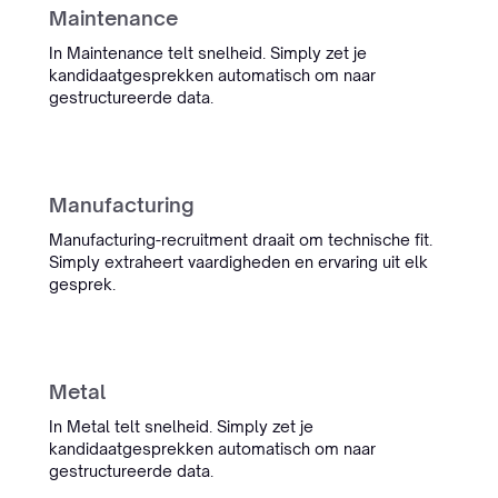
COO
Maintenance
In Maintenance telt snelheid. Simply zet je
kandidaatgesprekken automatisch om naar
gestructureerde data.
Oceanwide
“We hadden alles al geprobeerd
voor onze complexe maritieme
Manufacturing
CV's. Intern stond er zelfs een
doos wijn op dat het niet ging
Manufacturing-recruitment draait om technische fit.
Simply extraheert vaardigheden en ervaring uit elk
lukken. Simply bewees het
gesprek.
tegendeel.”
Oceanwide
Maritieme Recruitment
Metal
In Metal telt snelheid. Simply zet je
InterExcellent
kandidaatgesprekken automatisch om naar
gestructureerde data.