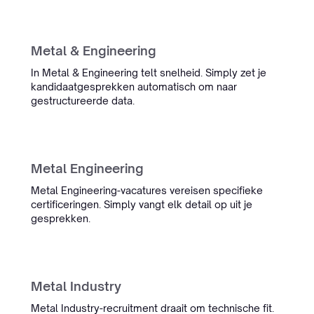
“De gespreksadmin tooling van
Simply is nu echt onderdeel van
onze dagelijkse workflow. We zijn
Metal & Engineering
veel minder tijd kwijt aan
administratie, en het team denkt
In Metal & Engineering telt snelheid. Simply zet je
altijd snel mee als er iets speelt.”
kandidaatgesprekken automatisch om naar
gestructureerde data.
Sietse Bergstra
Managing Partner IT Regie
Management
Metal Engineering
Metal Engineering-vacatures vereisen specifieke
certificeringen. Simply vangt elk detail op uit je
gesprekken.
Metal Industry
Metal Industry-recruitment draait om technische fit.