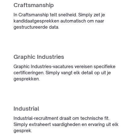
onze dagelijkse workflow. We zijn
Craftsmanship
veel minder tijd kwijt aan
In Craftsmanship telt snelheid. Simply zet je
administratie, en het team denkt
kandidaatgesprekken automatisch om naar
altijd snel mee als er iets speelt.”
gestructureerde data.
Sietse Bergstra
Managing Partner IT Regie
Management
Graphic Industries
Graphic Industries-vacatures vereisen specifieke
certificeringen. Simply vangt elk detail op uit je
gesprekken.
“Simply heeft gezorgd voor de
Industrial
meest consistente administrate
ooit.”
Industrial-recruitment draait om technische fit.
Simply extraheert vaardigheden en ervaring uit elk
Ronald Hulsbergen Henning
gesprek.
Operational Excellence & PMO