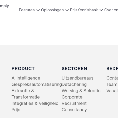
imply
Features
Oplossingen
Prijs
Kennisbank
Over o
PRODUCT
SECTOREN
BEDR
AI Intelligence
Uitzendbureaus
Cont
Gespreksautomatisering
Detachering
Team
Extractie &
Werving & Selectie
Vacat
Transformatie
Corporate
Integraties & Veiligheid
Recruitment
Prijs
Consultancy