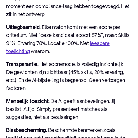
moment een compliance-laag hebben toegevoegd. Het
zit in het ontwerp.
Uitlegbaarheid.
Elke match komt met een score per
criterium. Niet "deze kandidaat scoort 87%", maar: Skills
91%. Ervaring 78%. Locatie 100%. Met
leesbare
toelichting
waarom.
Transparantie.
Het scoremodel is volledig inzichtelijk.
De gewichten zijn zichtbaar (45% skills, 20% ervaring,
etc.). En de AI-bijstelling is begrensd. Geen verborgen
factoren.
Menselijk toezicht.
De AI geeft aanbevelingen. Jij
beslist. Altijd. Simply presenteert matches als
suggesties, niet als beslissingen.
Biasbescherming.
Beschermde kenmerken zoals
leeftijd, geslacht en nationaliteit wegen niet mee in de