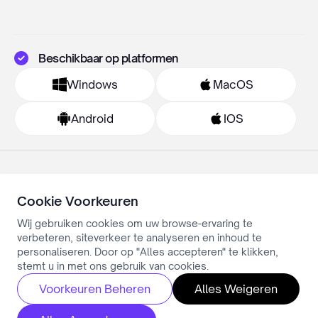
Beschikbaar op platformen
Windows
MacOS
Android
IOS
Cookie Voorkeuren
Wij gebruiken cookies om uw browse-ervaring te
verbeteren, siteverkeer te analyseren en inhoud te
Privacybeleid
personaliseren. Door op "Alles accepteren" te klikken,
Algemene voorwaarden
Cookie Settings
stemt u in met ons gebruik van cookies.
Alle rechten voorbehouden ©Simply.ai
Voorkeuren Beheren
Alles Weigeren