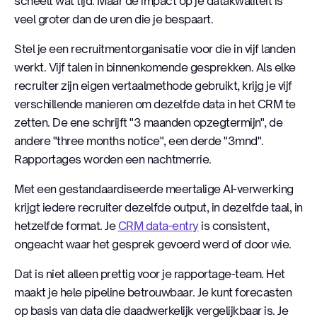
scheelt wat tijd. Maar de impact op je datakwaliteit is
veel groter dan de uren die je bespaart.
Stel je een recruitmentorganisatie voor die in vijf landen
werkt. Vijf talen in binnenkomende gesprekken. Als elke
recruiter zijn eigen vertaalmethode gebruikt, krijg je vijf
verschillende manieren om dezelfde data in het CRM te
zetten. De ene schrijft "3 maanden opzegtermijn", de
andere "three months notice", een derde "3mnd".
Rapportages worden een nachtmerrie.
Met een gestandaardiseerde meertalige AI-verwerking
krijgt iedere recruiter dezelfde output, in dezelfde taal, in
hetzelfde format. Je
CRM data-entry
is consistent,
ongeacht waar het gesprek gevoerd werd of door wie.
Dat is niet alleen prettig voor je rapportage-team. Het
maakt je hele pipeline betrouwbaar. Je kunt forecasten
op basis van data die daadwerkelijk vergelijkbaar is. Je