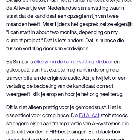
de AI levert je een Nederlandse samenvatting waarin
staat dat de kandidaat een opzegtermijn van twee
maanden heeft. Maar tijdens het gesprek zei ze eigenlijk
"I can start in about two months, depending on my
current project." Dat is iets anders. Dat is nuance die
tussen vertaling door kan verdwijnen.
Bij Simply is
elke zin in de samenvatting klikbaar
en
gekoppeld aan het exacte fragment in de originele
transcriptie én de originele audio. Als je twijfelt of een
vertaling de bedoeling van de kandidaat correct
weergeeft, klik je erop en hoor je het origineel terug.
Dit is niet alleen prettig voor je gemoedsrust. Het is
essentieel voor compliance. De
EU AI Act
stelt steeds
strengere eisen aan transparantie van AI-systemen die
gebruikt worden in HR-beslissingen. Een black-box
vertaaltool voldoet daar niet aan. Een systeem waarin