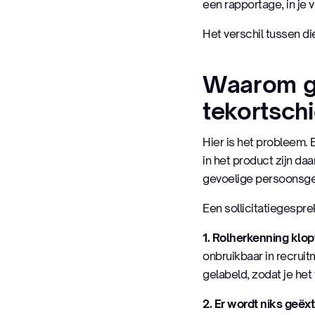
een rapportage, in je
Het verschil tussen die
Waarom ge
tekortschi
Hier is het probleem.
in het product zijn d
gevoelige persoonsge
Een sollicitatiegespre
1. Rolherkenning klopt
onbruikbaar in recruit
gelabeld, zodat je het 
2. Er wordt niks geëx