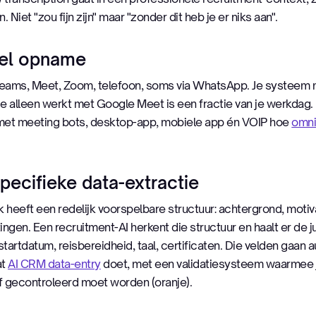
Niet "zou fijn zijn" maar "zonder dit heb je er niks aan".
nel opname
 Teams, Meet, Zoom, telefoon, soms via WhatsApp. Je systeem 
e alleen werkt met Google Meet is een fractie van je werkdag. 
et meeting bots, desktop-app, mobiele app én VOIP hoe
omni
specifieke data-extractie
k heeft een redelijk voorspelbare structuur: achtergrond, motiva
gen. Een recruitment-AI herkent die structuur en haalt er de jui
 startdatum, reisbereidheid, taal, certificaten. Die velden gaan 
at
AI CRM data-entry
doet, met een validatiesysteem waarmee je 
of gecontroleerd moet worden (oranje).