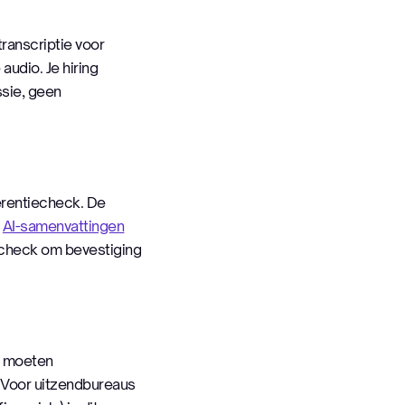
ranscriptie voor
audio. Je hiring
ssie, geen
erentiecheck. De
t
AI-samenvattingen
iecheck om bevestiging
s moeten
. Voor uitzendbureaus