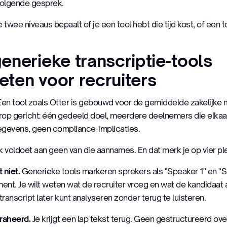
 volgende gesprek.
 twee niveaus bepaalt of je een tool hebt die tijd kost, of een to
nerieke transcriptie-tools
eten voor recruiters
 Een tool zoals Otter is gebouwd voor de gemiddelde zakelijk
aarop gericht: één gedeeld doel, meerdere deelnemers die elka
gevens, geen compliance-implicaties.
k voldoet aan geen van die aannames. En dat merk je op vier pl
 niet.
Generieke tools markeren sprekers als "Speaker 1" en "Sp
ment. Je wilt weten wat de recruiter vroeg en wat de kandidaat
transcript later kunt analyseren zonder terug te luisteren.
traheerd.
Je krijgt een lap tekst terug. Geen gestructureerd ove