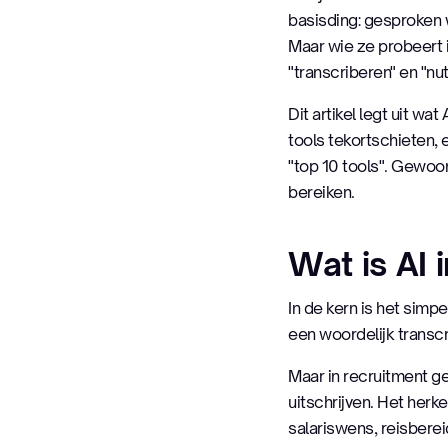
basisding: gesproken
Maar wie ze probeert i
"transcriberen" en "nu
Dit artikel legt uit wa
tools tekortschieten,
"top 10 tools". Gewoon
bereiken.
Wat is AI 
In de kern is het simp
een woordelijk transcr
Maar in recruitment g
uitschrijven. Het herk
salariswens, reisbereid