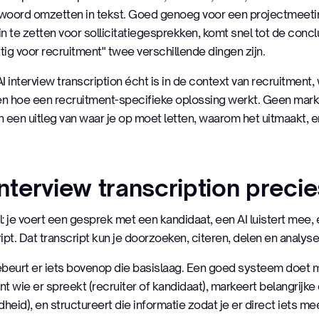
 woord omzetten in tekst. Goed genoeg voor een projectmeeti
n te zetten voor sollicitatiegesprekken, komt snel tot de concl
ttig voor recruitment" twee verschillende dingen zijn.
t AI interview transcription écht is in de context van recruitmen
 en hoe een recruitment-specifieke oplossing werkt. Geen marke
 een uitleg van waar je op moet letten, waarom het uitmaakt, 
interview transcription preci
el: je voert een gesprek met een kandidaat, een AI luistert mee, 
ipt. Dat transcript kun je doorzoeken, citeren, delen en analyse
ebeurt er iets bovenop die basislaag. Een goed systeem doet
ent wie er spreekt (recruiter of kandidaat), markeert belangrijke
heid), en structureert die informatie zodat je er direct iets me