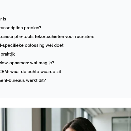
r is
transcription precies?
anscriptie-tools tekortschieten voor recruiters
t-specifieke oplossing wél doet
praktijk
view-opnames: wat mag je?
 CRM: waar de échte waarde zit
ent-bureaus werkt dit?