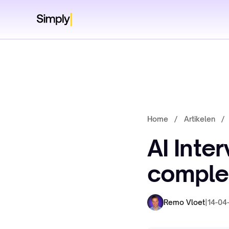
Home
/
Artikelen
/
AI Inte
complet
Remo Vloet
|
14-04