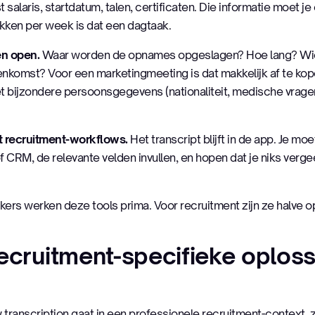
salaris, startdatum, talen, certificaten. Die informatie moet j
ekken per week is dat een dagtaak.
en open.
Waar worden de opnames opgeslagen? Hoe lang? Wie 
komst? Voor een marketingmeeting is dat makkelijk af te kop
t bijzondere persoonsgegevens (nationaliteit, medische vragen, 
t recruitment-workflows.
Het transcript blijft in de app. Je mo
f CRM, de relevante velden invullen, en hopen dat je niks verge
kers werken deze tools prima. Voor recruitment zijn ze halve o
ecruitment-specifieke oploss
 transcription gaat in een professionele recruitment-context, zij