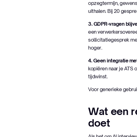
opzegtermijn, gewenst 
uithalen. Bij 20 gespr
3. GDPR-vragen blijv
een verwerkersovereen
sollicitatiegesprek me
hoger.
4. Geen integratie me
kopiëren naar je ATS o
tijdwinst.
Voor generieke gebrui
Wat een r
doet
Als het om AI interview