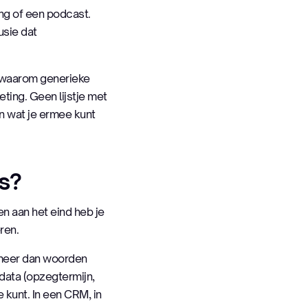
ng of een podcast.
usie dat
t, waarom generieke
ting. Geen lijstje met
en wat je ermee kunt
es?
en aan het eind heb je
ren.
 meer dan woorden
 data (opzegtermijn,
e kunt. In een CRM, in