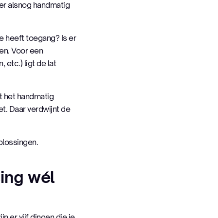
e er alsnog handmatig
heeft toegang? Is er
en. Voor een
etc.) ligt de lat
et het handmatig
et. Daar verdwijnt de
plossingen.
ing wél
n er vijf dingen die je