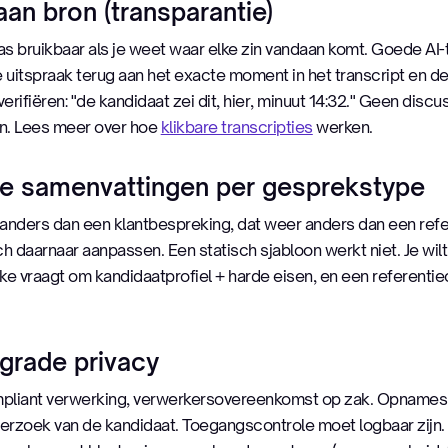
aan bron (transparantie)
s bruikbaar als je weet waar elke zin vandaan komt. Goede AI-t
e uitspraak terug aan het exacte moment in het transcript en de 
erifiëren: "de kandidaat zei dit, hier, minuut 14:32." Geen discu
len. Lees meer over hoe
klikbare transcripties
werken.
e samenvattingen per gesprekstype
 anders dan een klantbespreking, dat weer anders dan een ref
 daarnaar aanpassen. Een statisch sjabloon werkt niet. Je wil
ake vraagt om kandidaatprofiel + harde eisen, en een referent
-grade privacy
pliant verwerking, verwerkersovereenkomst op zak. Opname
 verzoek van de kandidaat. Toegangscontrole moet logbaar zijn