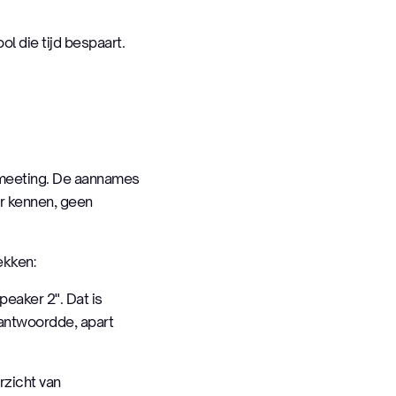
ol die tijd bespaart.
e meeting. De aannames
ar kennen, geen
ekken:
eaker 2". Dat is
 antwoordde, apart
rzicht van