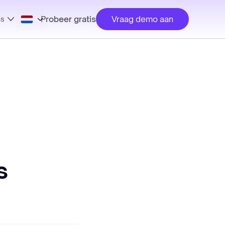
Probeer gratis
Vraag demo aan
ns
s