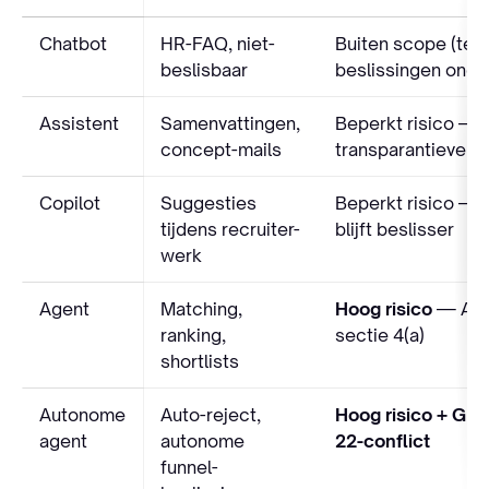
Chatbot
HR-FAQ, niet-
Buiten scope (tenz
beslisbaar
beslissingen onde
Assistent
Samenvattingen,
Beperkt risico —
concept-mails
transparantieverpl
Copilot
Suggesties
Beperkt risico —
tijdens recruiter-
blijft beslisser
werk
Agent
Matching,
Hoog risico
— Anne
ranking,
sectie 4(a)
shortlists
Autonome
Auto-reject,
Hoog risico + GDP
agent
autonome
22-conflict
funnel-