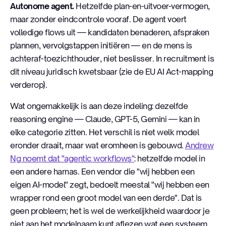
Autonome agent.
Hetzelfde plan-en-uitvoer-vermogen,
maar zonder eindcontrole vooraf. De agent voert
volledige flows uit — kandidaten benaderen, afspraken
plannen, vervolgstappen initiëren — en de mens is
achteraf-toezichthouder, niet beslisser. In recruitment is
dit niveau juridisch kwetsbaar (zie de EU AI Act-mapping
verderop).
Wat ongemakkelijk is aan deze indeling: dezelfde
reasoning engine — Claude, GPT-5, Gemini — kan in
elke categorie zitten. Het verschil is niet welk model
eronder draait, maar wat eromheen is gebouwd.
Andrew
Ng noemt dat "agentic workflows"
: hetzelfde model in
een andere harnas. Een vendor die "wij hebben een
eigen AI-model" zegt, bedoelt meestal "wij hebben een
wrapper rond een groot model van een derde". Dat is
geen probleem; het is wel de werkelijkheid waardoor je
niet aan het modelnaam kunt aflezen wat een systeem