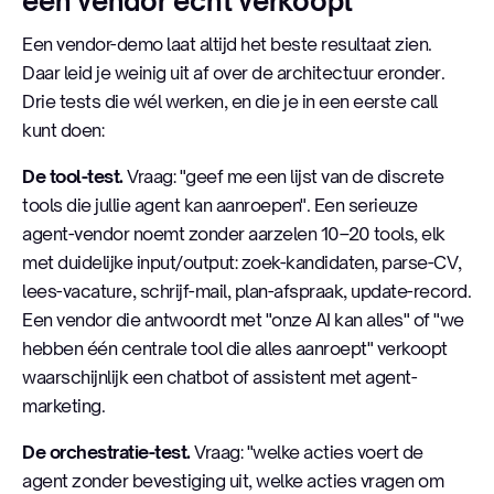
een vendor écht verkoopt
Een vendor-demo laat altijd het beste resultaat zien.
Daar leid je weinig uit af over de architectuur eronder.
Drie tests die wél werken, en die je in een eerste call
kunt doen:
De tool-test.
Vraag: "geef me een lijst van de discrete
tools die jullie agent kan aanroepen". Een serieuze
agent-vendor noemt zonder aarzelen 10–20 tools, elk
met duidelijke input/output: zoek-kandidaten, parse-CV,
lees-vacature, schrijf-mail, plan-afspraak, update-record.
Een vendor die antwoordt met "onze AI kan alles" of "we
hebben één centrale tool die alles aanroept" verkoopt
waarschijnlijk een chatbot of assistent met agent-
marketing.
De orchestratie-test.
Vraag: "welke acties voert de
agent zonder bevestiging uit, welke acties vragen om