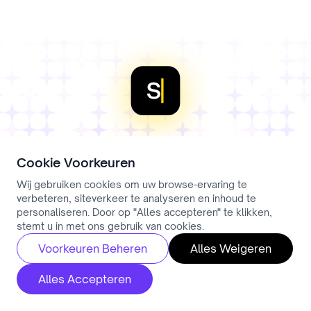
Cookie Voorkeuren
Klaar om te beginnen?
Wij gebruiken cookies om uw browse-ervaring te
verbeteren, siteverkeer te analyseren en inhoud te
personaliseren. Door op "Alles accepteren" te klikken,
Neem vandaag de eerste stap naar slimmere
stemt u in met ons gebruik van cookies.
recruitment.
Voorkeuren Beheren
Alles Weigeren
Vraag demo aan
Alles Accepteren