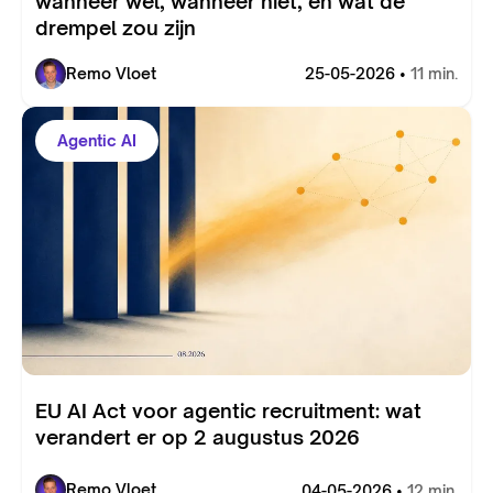
wanneer wel, wanneer niet, en wat de
drempel zou zijn
Remo Vloet
25-05-2026 •
11 min.
Agentic AI
EU AI Act voor agentic recruitment: wat
verandert er op 2 augustus 2026
Remo Vloet
04-05-2026 •
12 min.