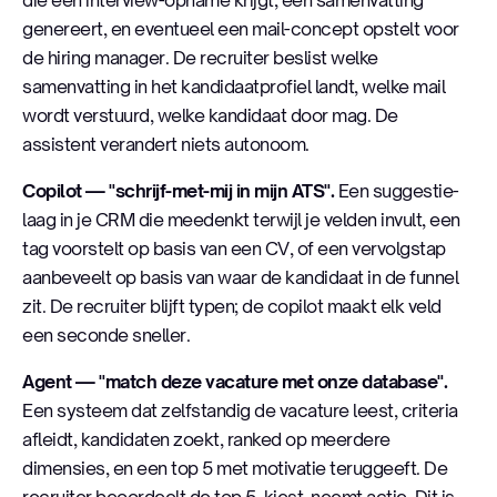
genereert, en eventueel een mail-concept opstelt voor
de hiring manager. De recruiter beslist welke
samenvatting in het kandidaatprofiel landt, welke mail
wordt verstuurd, welke kandidaat door mag. De
assistent verandert niets autonoom.
Copilot — "schrijf-met-mij in mijn ATS".
Een suggestie-
laag in je CRM die meedenkt terwijl je velden invult, een
tag voorstelt op basis van een CV, of een vervolgstap
aanbeveelt op basis van waar de kandidaat in de funnel
zit. De recruiter blijft typen; de copilot maakt elk veld
een seconde sneller.
Agent — "match deze vacature met onze database".
Een systeem dat zelfstandig de vacature leest, criteria
afleidt, kandidaten zoekt, ranked op meerdere
dimensies, en een top 5 met motivatie teruggeeft. De
recruiter beoordeelt de top 5, kiest, neemt actie. Dit is