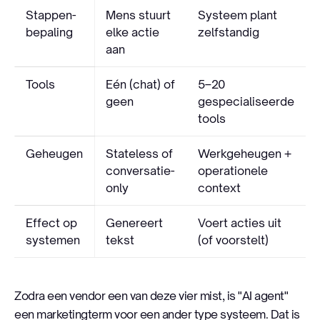
Stappen-
Mens stuurt
Systeem plant
bepaling
elke actie
zelfstandig
aan
Tools
Eén (chat) of
5–20
geen
gespecialiseerde
tools
Geheugen
Stateless of
Werkgeheugen +
conversatie-
operationele
only
context
Effect op
Genereert
Voert acties uit
systemen
tekst
(of voorstelt)
Zodra een vendor een van deze vier mist, is "AI agent"
een marketingterm voor een ander type systeem. Dat is