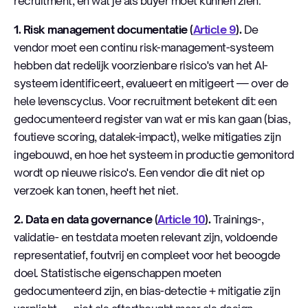
recruitment, en wat je als buyer moet kunnen zien.
1. Risk management documentatie (
Article 9
).
De
vendor moet een continu risk-management-systeem
hebben dat redelijk voorzienbare risico's van het AI-
systeem identificeert, evalueert en mitigeert — over de
hele levenscyclus. Voor recruitment betekent dit: een
gedocumenteerd register van wat er mis kan gaan (bias,
foutieve scoring, datalek-impact), welke mitigaties zijn
ingebouwd, en hoe het systeem in productie gemonitord
wordt op nieuwe risico's. Een vendor die dit niet op
verzoek kan tonen, heeft het niet.
2. Data en data governance (
Article 10
).
Trainings-,
validatie- en testdata moeten relevant zijn, voldoende
representatief, foutvrij en compleet voor het beoogde
doel. Statistische eigenschappen moeten
gedocumenteerd zijn, en bias-detectie + mitigatie zijn