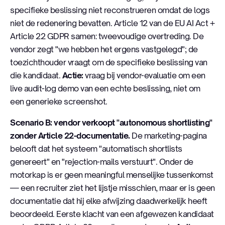
specifieke beslissing niet reconstrueren omdat de logs
niet de redenering bevatten. Article 12 van de EU AI Act +
Article 22 GDPR samen: tweevoudige overtreding. De
vendor zegt "we hebben het ergens vastgelegd"; de
toezichthouder vraagt om de specifieke beslissing van
die kandidaat.
Actie:
vraag bij vendor-evaluatie om een
live audit-log demo van een echte beslissing, niet om
een generieke screenshot.
Scenario B: vendor verkoopt "autonomous shortlisting"
zonder Article 22-documentatie.
De marketing-pagina
belooft dat het systeem "automatisch shortlists
genereert" en "rejection-mails verstuurt". Onder de
motorkap is er geen meaningful menselijke tussenkomst
— een recruiter ziet het lijstje misschien, maar er is geen
documentatie dat hij elke afwijzing daadwerkelijk heeft
beoordeeld. Eerste klacht van een afgewezen kandidaat