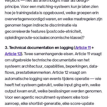
verplicht — niet als afterthought maar als design-
principe. Voor een matching-systeem: kun je laten zien
hoe je trainingsdata is opgebouwd, welke groepen erin
oververtegenwoordigd waren, en welke maatregelen zijn
genomen tegen indirecte discriminatie via
gecorreleerde features (postcode-etniciteit,
opleidingsroute-sociaaleconomische klasse)?
3. Technical documentation en logging (
Article 11
+
Article 12
).
Twee samenhangende eisen. Article 11 vraagt
om uitgebreide technische documentatie van het
systeem: architectuur, capabilities, beperkingen, data-
flows, prestatiekenmerken. Article 12 vraagt om
automatische logging van events tijdens operatie — wie
heeft het systeem gebruikt, welke input ging erin, welke
output kwam eruit, welke beslissingen werden genomen.
Voor een agentic recruitment-systeem: elke tool-
aanroep, elke shortlist-generatie, elke score-update