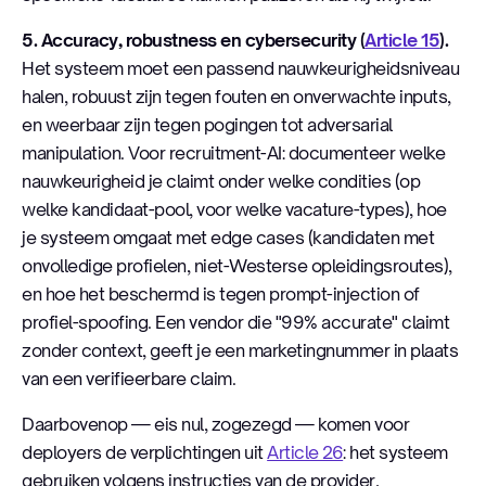
5. Accuracy, robustness en cybersecurity (
Article 15
).
Het systeem moet een passend nauwkeurigheidsniveau
halen, robuust zijn tegen fouten en onverwachte inputs,
en weerbaar zijn tegen pogingen tot adversarial
manipulation. Voor recruitment-AI: documenteer welke
nauwkeurigheid je claimt onder welke condities (op
welke kandidaat-pool, voor welke vacature-types), hoe
je systeem omgaat met edge cases (kandidaten met
onvolledige profielen, niet-Westerse opleidingsroutes),
en hoe het beschermd is tegen prompt-injection of
profiel-spoofing. Een vendor die "99% accurate" claimt
zonder context, geeft je een marketingnummer in plaats
van een verifieerbare claim.
Daarbovenop — eis nul, zogezegd — komen voor
deployers de verplichtingen uit
Article 26
: het systeem
gebruiken volgens instructies van de provider,