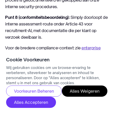
interne security-procedures.
Punt 8 (conformiteitsbeoordeling):
Simply doorloopt de
interne assessment-route onder Article 43 voor
recruitment-AI, met documentatie die per klant op
verzoek deelbaar is.
Voor de bredere compliance-context: zie
enterprise
security en ISO-27001
en de
transparantie-laag van
Cookie Voorkeuren
Simply
. En voor de Simply-specifieke uitwerking van hoe
deze stack in een dagelijkse recruitment-workflow
Wij gebruiken cookies om uw browse-ervaring te
verbeteren, siteverkeer te analyseren en inhoud te
werkt:
Simply Ask & Matching deep-dive
.
personaliseren. Door op "Alles accepteren" te klikken,
stemt u in met ons gebruik van cookies.
Het punt is niet dat Simply de enige is die dit goed kan.
Voorkeuren Beheren
Alles Weigeren
Het punt is dat deze 8 punten haalbaar zijn — en dat een
vendor die ze niet kan tonen, niet "te streng beoordeeld"
Alles Accepteren
wordt maar gewoon achterloopt op een wettelijke
deadline die over drie maanden actief is.