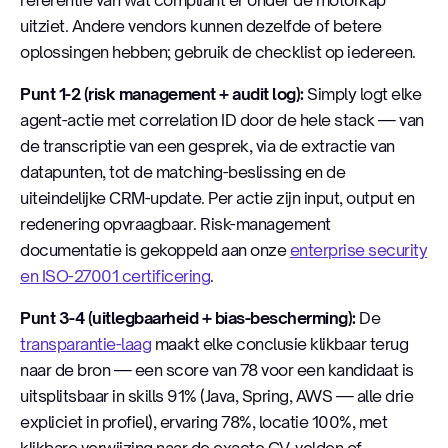
uitziet. Andere vendors kunnen dezelfde of betere
oplossingen hebben; gebruik de checklist op iedereen.
Punt 1-2 (risk management + audit log):
Simply logt elke
agent-actie met correlation ID door de hele stack — van
de transcriptie van een gesprek, via de extractie van
datapunten, tot de matching-beslissing en de
uiteindelijke CRM-update. Per actie zijn input, output en
redenering opvraagbaar. Risk-management
documentatie is gekoppeld aan onze
enterprise security
en ISO-27001 certificering
.
Punt 3-4 (uitlegbaarheid + bias-bescherming):
De
transparantie-laag
maakt elke conclusie klikbaar terug
naar de bron — een score van 78 voor een kandidaat is
uitsplitsbaar in skills 91% (Java, Spring, AWS — alle drie
expliciet in profiel), ervaring 78%, locatie 100%, met
klikbare verwijzing naar de exacte CV-velden of