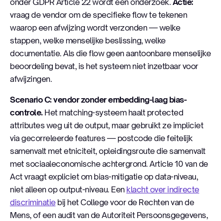
onder GDPR Article 22 wordt een onderzoek.
Actie:
vraag de vendor om de specifieke flow te tekenen
waarop een afwijzing wordt verzonden — welke
stappen, welke menselijke beslissing, welke
documentatie. Als die flow geen aantoonbare menselijke
beoordeling bevat, is het systeem niet inzetbaar voor
afwijzingen.
Scenario C: vendor zonder embedding-laag bias-
controle.
Het matching-systeem haalt protected
attributes weg uit de output, maar gebruikt ze impliciet
via gecorreleerde features — postcode die feitelijk
samenvalt met etniciteit, opleidingsroute die samenvalt
met sociaaleconomische achtergrond. Article 10 van de
Act vraagt expliciet om bias-mitigatie op data-niveau,
niet alleen op output-niveau. Een
klacht over indirecte
discriminatie
bij het College voor de Rechten van de
Mens, of een audit van de Autoriteit Persoonsgegevens,