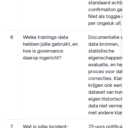
standaard achter
confirmation gate.
Niet als toggle di
per ongeluk uit ka
6
Welke trainings-data
Documentatie van
hebben jullie gebruikt, en
data-bronnen,
hoe is governance
statistische
daarop ingericht?
eigenschappen, b
evaluatie, en het
proces voor data-
correcties. Klante
krijgen ook een
dataset van hun
eigen historische
data niet vermen
met andere klante
7
Wat is jullie incident-
72-uurs notificatie