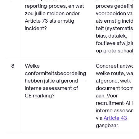
reporting-proces, en wat
proces gedefiniee
zou jullie melden onder
voorbeelden van 
Article 73 als ernstig
als ernstig inciden
incident?
telt (systematisc
bias, datalek,
foutieve afwijzing
op grote schaal).
8
Welke
Concreet antwoor
conformiteitsbeoordeling
welke route, wan
hebben jullie afgerond —
afgerond, welk
interne assessment of
document toont h
CE marking?
aan. Voor
recruitment-AI is
interne assessme
via
Article 43
gangbaar.