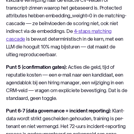
transcript-zinnen waarop het gebaseerd is. Protected
attributes hebben embedding_weight=0 in de matching-
cascade — ze beïnvloeden de scoring niet, ook niet
indirect via de embeddings. De
4-staps matching
cascade
is bewust deterministisch in de kern, met een
LLM die hooguit 10% mag bijsturen — dat maakt de
uitleg reproduceerbaar.
Punt 5 (confirmation gates):
Acties die geld, tijd of
reputatie kosten — een e-mail naar een kandidaat, een
agendablok bij een hiring manager, een wijziging in een
CRM-veld — vragen om expliciete bevestiging. Dat is de
standaard, geen toggle.
Punt 6-7 (data governance + incident reporting):
Klant-
data wordt strikt gescheiden gehouden, training is per-
tenant en niet vermengd. Het 72-uurs incident-reporting
proces is gedocumenteerd en gekoppeld aan onze