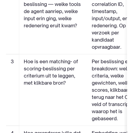
beslissing — welke tools
correlation ID,
de agent aanriep, welke
timestamp,
input erin ging, welke
input/output, en
redenering eruit kwam?
redenering. Op
verzoek per
kandidaat
opvraagbaar.
3
Hoe is een matching- of
Per beslissing ee
scoring-beslissing per
breakdown: welke
criterium uit te leggen,
criteria, welke
met klikbare bron?
gewichten, welke
scores, klikbaar
terug naar het CV
veld of transcript-
waarop het is
gebaseerd.
4
Hoe garanderen jullie dat
Embedding_weigh