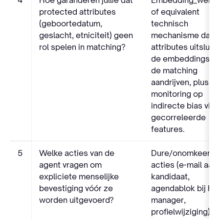
protected attributes
of equivalent
(geboortedatum,
technisch
geslacht, etniciteit) geen
mechanisme dat d
rol spelen in matching?
attributes uitsluit 
de embeddings d
de matching
aandrijven, plus
monitoring op
indirecte bias via
gecorreleerde
features.
5
Welke acties van de
Dure/onomkeerba
agent vragen om
acties (e-mail aan
expliciete menselijke
kandidaat,
bevestiging vóór ze
agendablok bij hir
worden uitgevoerd?
manager,
profielwijziging)