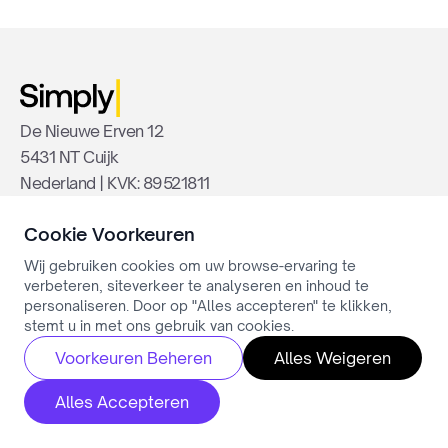
De Nieuwe Erven 12
5431 NT Cuijk
Nederland | KVK: 89521811
[email protected]
Cookie Voorkeuren
Wij gebruiken cookies om uw browse-ervaring te
PRODUCT
verbeteren, siteverkeer te analyseren en inhoud te
personaliseren. Door op "Alles accepteren" te klikken,
AI Intelligence
stemt u in met ons gebruik van cookies.
Gespreksautomatisering
Voorkeuren Beheren
Alles Weigeren
Extractie & Transformatie
Integraties & Veiligheid
Alles Accepteren
Prijs
SECTOREN