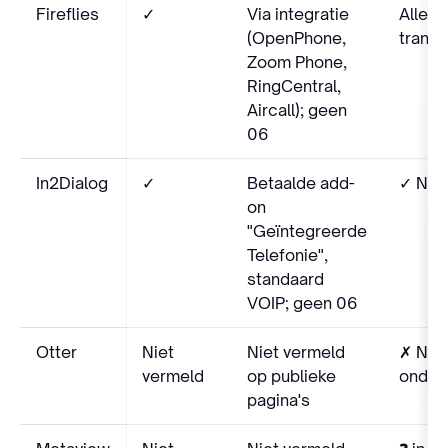
Fireflies
✓
Via integratie
Alleen
(OpenPhone,
transc
Zoom Phone,
RingCentral,
Aircall); geen
06
In2Dialog
✓
Betaalde add-
✓ NL-n
on
"Geïntegreerde
Telefonie",
standaard
VOIP; geen 06
Otter
Niet
Niet vermeld
✗ NL n
vermeld
op publieke
onder
pagina's