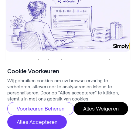
Conversation intelligence voor recruitment
(2026)
Cookie Voorkeuren
Wij gebruiken cookies om uw browse-ervaring te
Remo Vloet
18-06-2026 •
11 min.
verbeteren, siteverkeer te analyseren en inhoud te
personaliseren. Door op "Alles accepteren" te klikken,
stemt u in met ons gebruik van cookies.
AI Meeting Tools
Voorkeuren Beheren
Alles Weigeren
Alles Accepteren