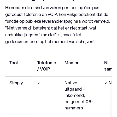
Hieronder de stand van zaken per tool, op één punt
gefocust: telefonie en VOIP. Een vinkje betekent dat de
functie op publieke leverancierspagina's wordt vermeld.
"Niet vermeld" betekent dat het er niet staat, wat
nadrukkelijk geen "kan niet" is, maar "niet
gedocumenteerd op het moment van schrijven".
Tool
Telefonie
Manier
NL-
/ VOIP
samen
Simply
✓
Native,
✓ NL-n
uitgaand +
inkomend,
enige met 06-
nummers