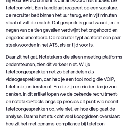
Bij volume-recruitment is dat antwoord niet subtiel. De
telefoon wint. Een kandidaat reageert op een vacature,
de recruiter belt binnen het uur terug, en in vijf minuten
staat of valt de match. Dat gesprek is goud waard, en in
negen van de tien gevallen verdwijnt het ongehoord en
ongedocumenteerd. De recruiter typt achteraf een paar
steekwoorden in het ATS, als er tijd voor is.
Daar zit het gat. Notetakers die alleen meeting-platforms
ondersteunen, zien dit verkeer niet. Wil je
telefoongesprekken net zo behandelen als
videogesprekken, dan heb je een tool nodig die VOIP,
telefonie, ondersteunt. En die zijn er minder dan je zou
denken. In dit artikel lopen we de bekende recruitment-
en notetaker-tools langs op precies dit punt: wie neemt
telefoongesprekken op, wie niet, en hoe diep gaat de
analyse. Daarna het stuk dat veel koopgidsen overslaan:
hoe zit het met opname-compliance bij telefoon-