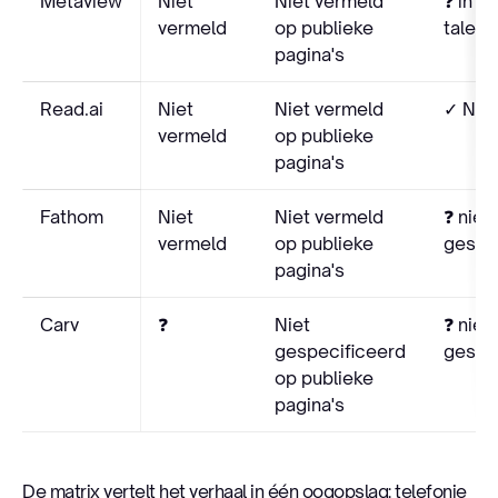
Metaview
Niet
Niet vermeld
❓ in 5
vermeld
op publieke
talenli
pagina's
Read.ai
Niet
Niet vermeld
✓ NL in
vermeld
op publieke
pagina's
Fathom
Niet
Niet vermeld
❓ niet
vermeld
op publieke
gespe
pagina's
Carv
❓
Niet
❓ niet
gespecificeerd
gespe
op publieke
pagina's
De matrix vertelt het verhaal in één oogopslag: telefonie