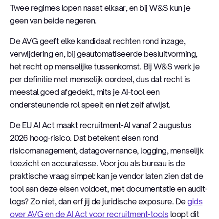
Twee regimes lopen naast elkaar, en bij W&S kun je
geen van beide negeren.
De AVG geeft elke kandidaat rechten rond inzage,
verwijdering en, bij geautomatiseerde besluitvorming,
het recht op menselijke tussenkomst. Bij W&S werk je
per definitie met menselijk oordeel, dus dat recht is
meestal goed afgedekt, mits je AI-tool een
ondersteunende rol speelt en niet zelf afwijst.
De EU AI Act maakt recruitment-AI vanaf 2 augustus
2026 hoog-risico. Dat betekent eisen rond
risicomanagement, datagovernance, logging, menselijk
toezicht en accuratesse. Voor jou als bureau is de
praktische vraag simpel: kan je vendor laten zien dat de
tool aan deze eisen voldoet, met documentatie en audit-
logs? Zo niet, dan erf jij de juridische exposure. De
gids
over AVG en de AI Act voor recruitment-tools
loopt dit